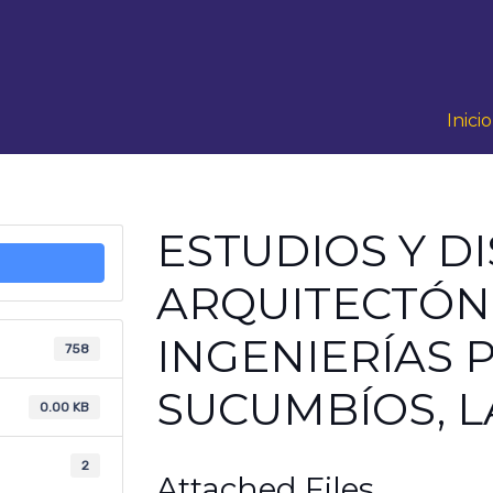
Inicio
ESTUDIOS Y D
ARQUITECTÓNI
INGENIERÍAS P
758
SUCUMBÍOS, L
0.00 KB
2
Attached Files