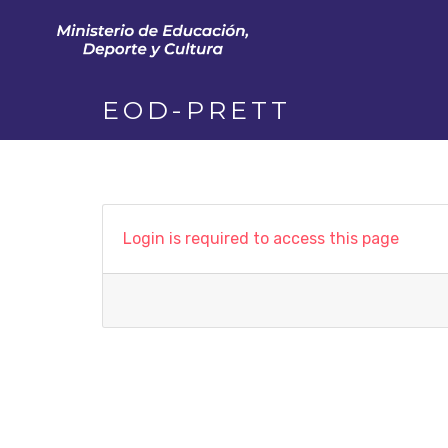
EOD-PRETT
Login is required to access this page