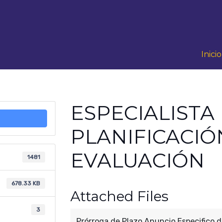
Inicio
ESPECIALISTA
PLANIFICACIÓ
EVALUACIÓN
1481
678.33 KB
Attached Files
3
Prórroga de Plazo Anuncio Especifico d